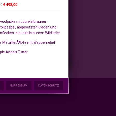
00
€ 498,00
ooljacke mit dunkelbrauner
llpaspel, abgesetzter Kragen und
nflecken in dunkelbraunem Wildleder
ne MetallknÃ¶pfe mit Wappenrelief
rple Angels Futter
IMPRESSUM
DATENSCHUTZ