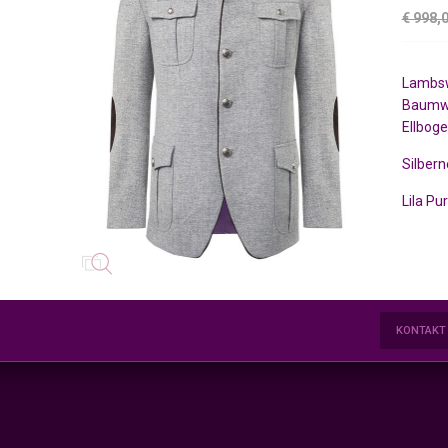
€ 998,
Lambsw
Baumwo
Ellboge
Silber
Lila Pu
KONTAKT