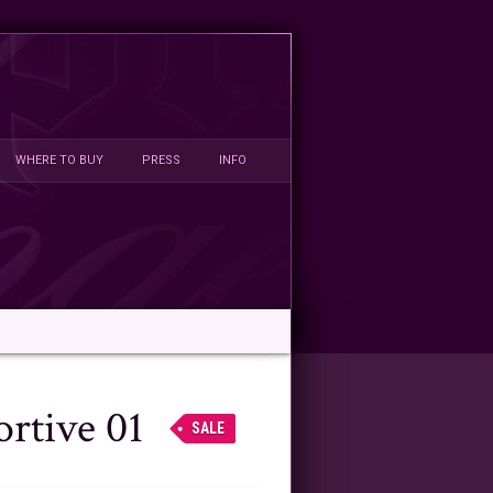
WHERE TO BUY
PRESS
INFO
ortive 01
SALE